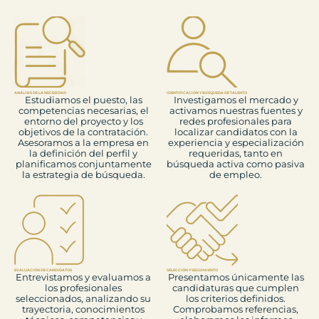
ANÁLISIS DE LA NECESIDAD
IDENTIFICACIÓN Y BÚSQUEDA DE TALENTO
Estudiamos el puesto, las
Investigamos el mercado y
competencias necesarias, el
activamos nuestras fuentes y
entorno del proyecto y los
redes profesionales para
objetivos de la contratación.
localizar candidatos con la
Asesoramos a la empresa en
experiencia y especialización
la definición del perfil y
requeridas, tanto en
planificamos conjuntamente
búsqueda activa como pasiva
la estrategia de búsqueda.
de empleo.
EVALUACIÓN DE CANDIDATOS
SELECCIÓN Y SEGUIMIENTO
Entrevistamos y evaluamos a
Presentamos únicamente las
los profesionales
candidaturas que cumplen
seleccionados, analizando su
los criterios definidos.
trayectoria, conocimientos
Comprobamos referencias,